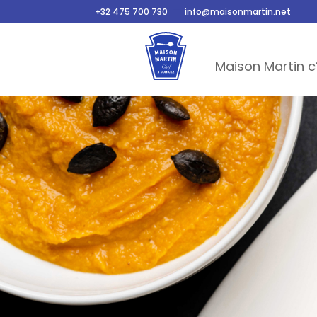
–
+32 475 700 730
info@maisonmartin.net
Maison Martin c